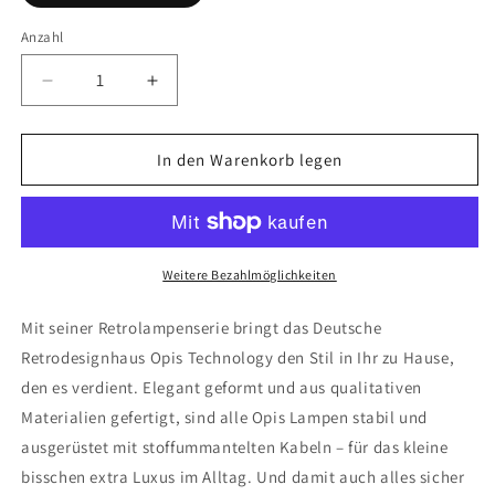
Anzahl
Anzahl
Verringere
Erhöhe
die
die
Menge
Menge
für
für
In den Warenkorb legen
Opis
Opis
Serie
Serie
6
6
-
-
Elegante,
Elegante,
Weitere Bezahlmöglichkeiten
weiße
weiße
Glaskugel-
Glaskugel-
Mit seiner Retrolampenserie bringt das Deutsche
Lampen
Lampen
Retrodesignhaus Opis Technology den Stil in Ihr zu Hause,
mit
mit
den es verdient. Elegant geformt und aus qualitativen
Befestigung
Befestigung
aus
aus
Materialien gefertigt, sind alle Opis Lampen stabil und
schwarzem
schwarzem
ausgerüstet mit stoffummantelten Kabeln – für das kleine
Metall
Metall
bisschen extra Luxus im Alltag. Und damit auch alles sicher