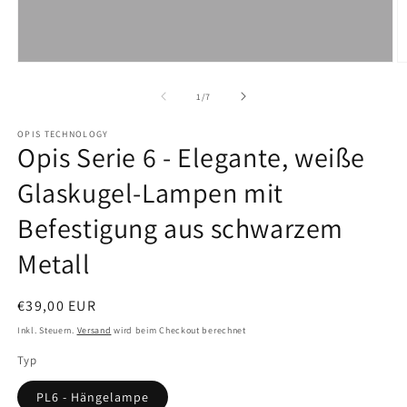
von
1
/
7
OPIS TECHNOLOGY
Opis Serie 6 - Elegante, weiße
Glaskugel-Lampen mit
Befestigung aus schwarzem
Metall
Normaler
€39,00 EUR
Preis
Inkl. Steuern.
Versand
wird beim Checkout berechnet
Typ
PL6 - Hängelampe