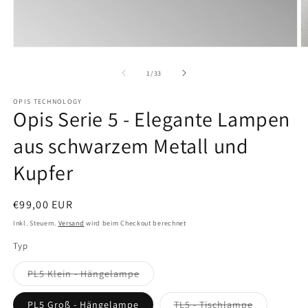
von
1
/
33
OPIS TECHNOLOGY
Opis Serie 5 - Elegante Lampen
aus schwarzem Metall und
Kupfer
Normaler
€99,00 EUR
Preis
Inkl. Steuern.
Versand
wird beim Checkout berechnet
Typ
Variante
PL5 Klein - Hängelampe
ausverkauft
oder
nicht
Variante
PL5 Groß - Hängelampe
TL5 - Tischlampe