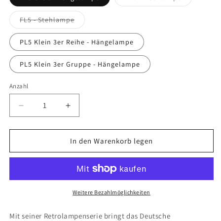
verfügbar
ausverkauft
oder
nicht
Variante
FL5 - Stehlampe
verfügbar
ausverkauft
oder
nicht
PL5 Klein 3er Reihe - Hängelampe
verfügbar
PL5 Klein 3er Gruppe - Hängelampe
Anzahl
Anzahl
Verringere
Erhöhe
die
die
Menge
Menge
für
für
In den Warenkorb legen
Opis
Opis
Serie
Serie
5
5
-
-
Elegante
Elegante
Weitere Bezahlmöglichkeiten
Lampen
Lampen
aus
aus
Mit seiner Retrolampenserie bringt das Deutsche