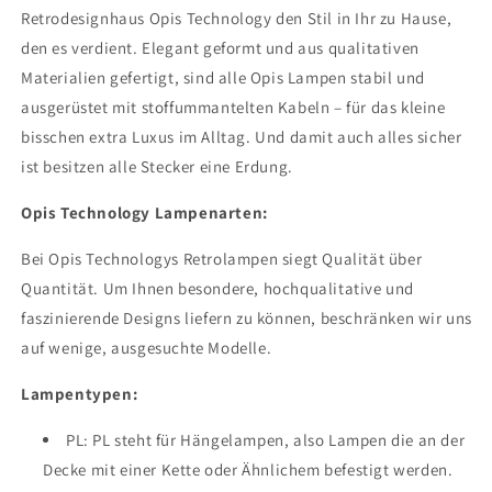
schwarzem
schwarzem
Retrodesignhaus Opis Technology den Stil in Ihr zu Hause,
Metall
Metall
den es verdient. Elegant geformt und aus qualitativen
und
und
Kupfer
Kupfer
Materialien gefertigt, sind alle Opis Lampen stabil und
ausgerüstet mit stoffummantelten Kabeln – für das kleine
bisschen extra Luxus im Alltag. Und damit auch alles sicher
ist besitzen alle Stecker eine Erdung.
Opis Technology Lampenarten:
Bei Opis Technologys Retrolampen siegt Qualität über
Quantität. Um Ihnen besondere, hochqualitative und
faszinierende Designs liefern zu können, beschränken wir uns
auf wenige, ausgesuchte Modelle.
Lampentypen:
PL: PL steht für Hängelampen, also Lampen die an der
Decke mit einer Kette oder Ähnlichem befestigt werden.