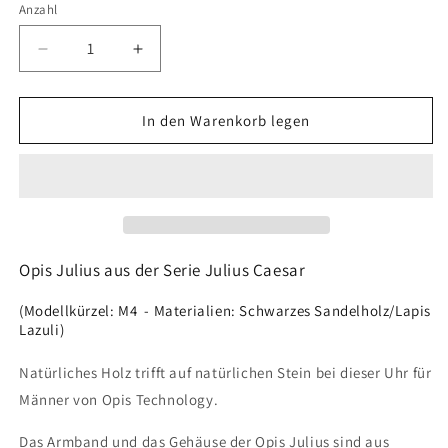
Anzahl
Anzahl
Verringere
Erhöhe
die
die
Menge
Menge
für
für
In den Warenkorb legen
Julius
Julius
aus
aus
Schwarzem
Schwarzem
Sandelholz
Sandelholz
und
und
Lapis
Lapis
Lazuli
Lazuli
Opis Julius aus der Serie Julius Caesar
(Modellkürzel: M4 - Materialien: Schwarzes Sandelholz/Lapis
Lazuli)
Natürliches Holz trifft auf natürlichen Stein bei dieser Uhr für
Männer von Opis Technology.
Das Armband und das Gehäuse der Opis Julius sind aus