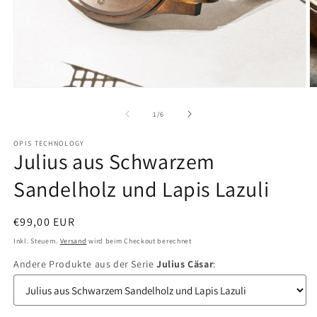
Medien
M
1
2
in
in
von
1
/
6
Modal
M
öffnen
ö
OPIS TECHNOLOGY
Julius aus Schwarzem
Sandelholz und Lapis Lazuli
Normaler
€99,00 EUR
Preis
Inkl. Steuern.
Versand
wird beim Checkout berechnet
Andere Produkte aus der Serie
Julius Cäsar
: