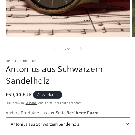
Medien
M
1
2
in
in
von
1
/
9
Modal
M
öffnen
ö
OPIS TECHNOLOGY
Antonius aus Schwarzem
Sandelholz
Normaler
€69,00 EUR
Ausverkauft
Preis
Inkl. Steuern.
Versand
wird beim Checkout berechnet
Andere Produkte aus der Serie
Berühmte Paare
: