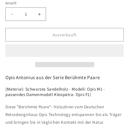
Anzahl
Anzahl
Verringere
Erhöhe
die
die
Menge
Menge
für
für
Ausverkauft
Antonius
Antonius
aus
aus
Schwarzem
Schwarzem
Sandelholz
Sandelholz
Opis Antonius aus der Serie Berühmte Paare
(Material: Schwarzes Sandelholz - Modell: Opis M1 -
passendes Damenmodell Kleopatra: Opis F1)
Diese "Berühmte Paare"- Holzuhren vom Deutschen
Retrodesignhaus Opis Technology entspannen Sie als Träger
und bringen Sie in täglichen Kontakt mit der Natur.